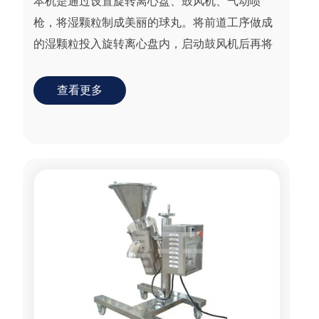
本机是通过设置旋转离心盘、鼓风机、气动喷
枪，将湿颗粒制成美丽的球丸。将前道工序做成
的湿颗粒投入旋转离心盘内，启动鼓风机后再将
旋转离心盘启动，使湿颗粒受到环隙空气浮力、
旋转离心力、自...
查看更多