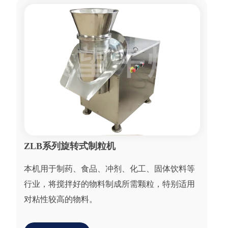
资
讯
工
程
案
例
客
户
服
务
ZLB系列旋转式制粒机
联
系
本机用于制药、食品、冲剂、化工、固体饮料等
我
行业，将搅拌好的物料制成所需颗粒，特别适用
们
对粘性较高的物料。
English