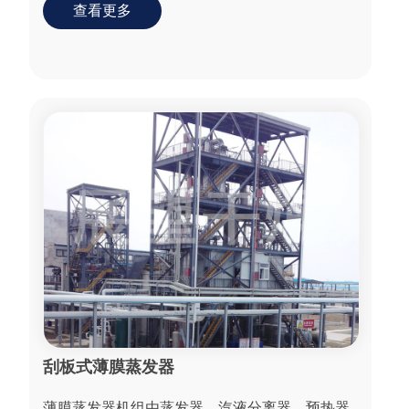
短，适用粘度...
查看更多
刮板式薄膜蒸发器
薄膜蒸发器机组由蒸发器、汽液分离器，预热器