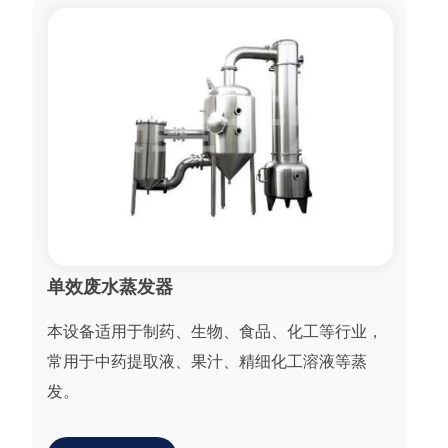
资
讯
工
程
案
例
客
户
服
务
单效废水蒸发器
联
系
本设备适用于制药、生物、食品、化工等行业，
我
常用于中药提取液、果汁、精细化工溶液等蒸
们
发。
English