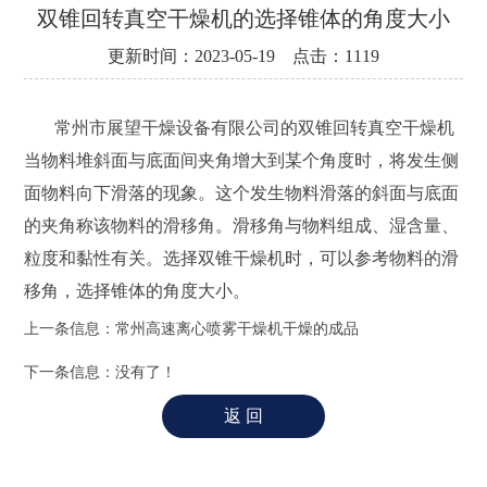
资
双锥回转真空干燥机的选择锥体的角度大小
讯
更新时间：2023-05-19 点击：1119
工
程
常州市展望干燥设备有限公司的双锥回转真空干燥机
案
例
当物料堆斜面与底面间夹角增大到某个角度时，将发生侧
面物料向下滑落的现象。这个发生物料滑落的斜面与底面
客
的夹角称该物料的滑移角。滑移角与物料组成、湿含量、
户
粒度和黏性有关。选择双锥干燥机时，可以参考物料的滑
服
务
移角，选择锥体的角度大小。
上一条信息：
常州高速离心喷雾干燥机干燥的成品
联
系
下一条信息：没有了！
我
们
English