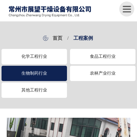
首
首页
/
工程案例
页
化学工程行业
食品工程行业
关
于
我
生物制药行业
农林产业行业
们
其他工程行业
产
品
中
心
新
闻