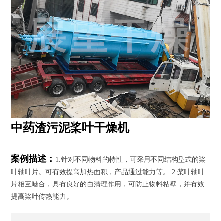
资
讯
工
程
案
例
客
户
服
中药渣污泥桨叶干燥机
务
联
案例描述：
1.针对不同物料的特性，可采用不同结构型式的桨
系
叶轴叶片。可有效提高加热面积，产品通过能力等。 2.桨叶轴叶
我
们
片相互啮合，具有良好的自清理作用，可防止物料粘壁，并有效
提高桨叶传热能力。
English